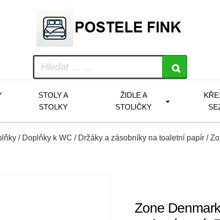
Y
STOLY A
ŽIDLE A
KŘE
STOLKY
STOLIČKY
SE
plňky
/
Doplňky k WC
/
Držáky a zásobníky na toaletní papír
/ Zo
Zone Denmark 