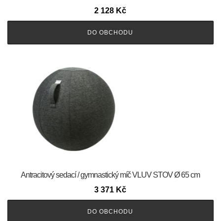
2 128
Kč
DO OBCHODU
Antracitový sedací / gymnastický míč VLUV STOV Ø 65 cm
3 371
Kč
DO OBCHODU