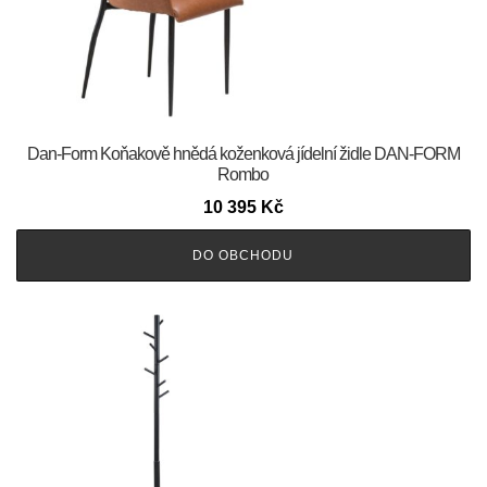
​​​​​Dan-Form Koňakově hnědá koženková jídelní židle DAN-FORM
Rombo
10 395
Kč
DO OBCHODU