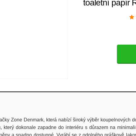
toaletní papír 
čky Zone Denmark, která nabízí široký výběr koupelnových d
, který dokonale zapadne do interiéru s důrazem na minimalis
adněny a snadno dostupné. Vyrábí se z odolného práškově lako