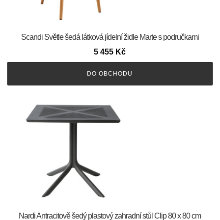
Scandi Světle šedá látková jídelní židle Marte s područkami
5 455
Kč
DO OBCHODU
Nardi Antracitově šedý plastový zahradní stůl Clip 80 x 80 cm