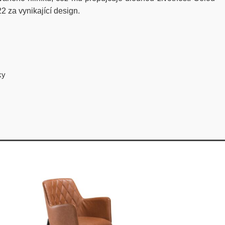
2 za vynikající design.
ky