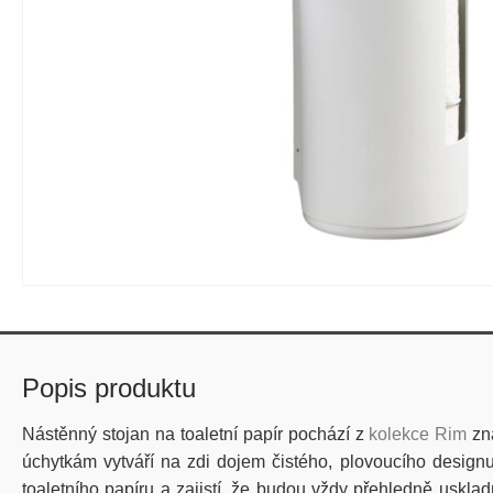
Popis produktu
Nástěnný stojan na toaletní papír pochází z
kolekce Rim
zna
úchytkám vytváří na zdi dojem čistého, plovoucího designu
toaletního papíru a zajistí, že budou vždy přehledně uskl