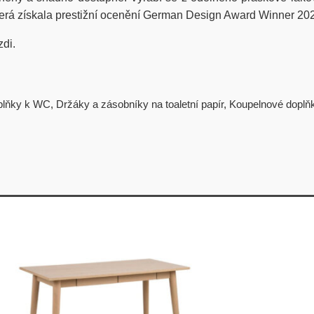
která získala prestižní ocenění German Design Award Winner 202
zdi.
plňky k WC
,
Držáky a zásobníky na toaletní papír
,
Koupelnové doplň