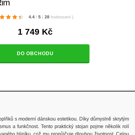
Rim
4.4
/
5
(
28
hodnocení
)
1 749
Kč
DO OBCHODU
oplňků s moderní dánskou estetikou. Díky důmyslně skrytým
mus a funkčnost. Tento praktický stojan pojme několik rolí
vaného hliníku, což mu propůjčuje dlouhou životnost. Celou