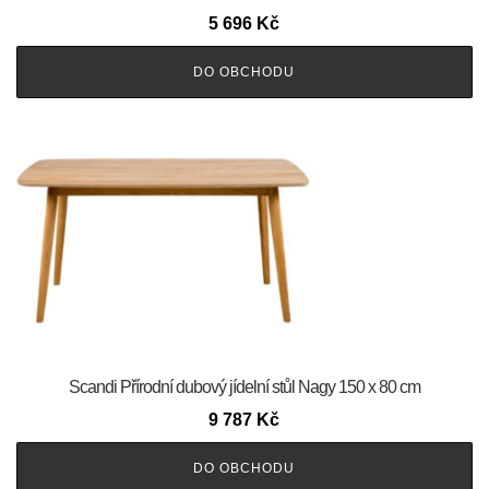
5 696
Kč
DO OBCHODU
Scandi Přírodní dubový jídelní stůl Nagy 150 x 80 cm
9 787
Kč
DO OBCHODU