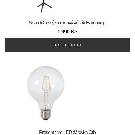
Scandi Černý stojanový věšák Hamburg II
1 390
Kč
DO OBCHODU
Present time LED žárovka Orb