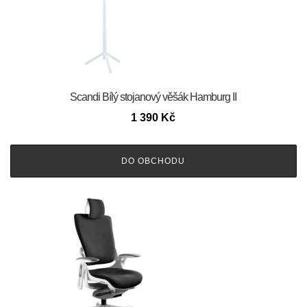
Scandi Bílý stojanový věšák Hamburg II
1 390
Kč
DO OBCHODU