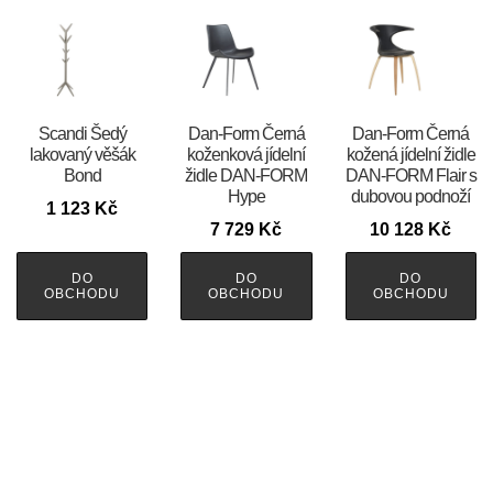
Scandi Šedý
​​​​​Dan-Form Černá
​​​​​Dan-Form Černá
lakovaný věšák
koženková jídelní
kožená jídelní židle
Bond
židle DAN-FORM
DAN-FORM Flair s
Hype
dubovou podnoží
1 123
Kč
7 729
Kč
10 128
Kč
DO
DO
DO
OBCHODU
OBCHODU
OBCHODU