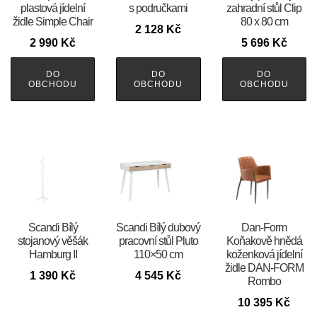
plastová jídelní
s područkami
zahradní stůl Clip
židle Simple Chair
80 x 80 cm
2 128
Kč
2 990
Kč
5 696
Kč
DO
DO
DO
OBCHODU
OBCHODU
OBCHODU
Scandi Bílý
Scandi Bílý dubový
​​​​​Dan-Form
stojanový věšák
pracovní stůl Pluto
Koňakově hnědá
Hamburg II
110×50 cm
koženková jídelní
židle DAN-FORM
1 390
Kč
4 545
Kč
Rombo
10 395
Kč