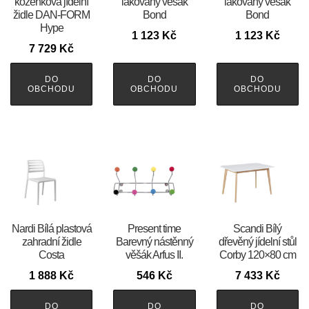
koženková jídelní
lakovaný věšák
lakovaný věšák
židle DAN-FORM
Bond
Bond
Hype
1 123
Kč
1 123
Kč
7 729
Kč
DO
DO
DO
OBCHODU
OBCHODU
OBCHODU
Nardi Bílá plastová
Present time
Scandi Bílý
zahradní židle
Barevný nástěnný
dřevěný jídelní stůl
Costa
věšák Arfus II.
Corby 120×80 cm
1 888
Kč
546
Kč
7 433
Kč
DO
DO
DO