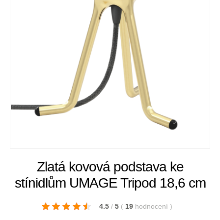
Zlatá kovová podstava ke
stínidlům UMAGE Tripod 18,6 cm
4.5
/
5
(
19
hodnocení
)