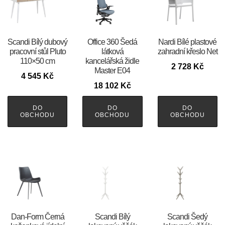
Scandi Bílý dubový
Office 360 Šedá
Nardi Bílé plastové
pracovní stůl Pluto
látková
zahradní křeslo Net
110×50 cm
kancelářská židle
2 728
Kč
Master E04
4 545
Kč
18 102
Kč
DO
DO
DO
OBCHODU
OBCHODU
OBCHODU
​​​​​Dan-Form Černá
Scandi Bílý
Scandi Šedý