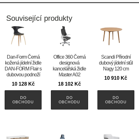
Související produkty
​​​​​Dan-Form Černá
Office 360 Černá
Scandi Přírodní
kožená jídelní židle
designová
dubový jídelní stůl
DAN-FORM Flair s
kancelářská židle
Nagy 120 cm
dubovou podnoží
Master A02
10 910
Kč
10 128
Kč
18 102
Kč
DO
DO
DO
OBCHODU
OBCHODU
OBCHODU