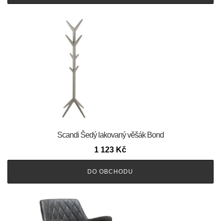
Scandi Šedý lakovaný věšák Bond
1 123
Kč
DO OBCHODU