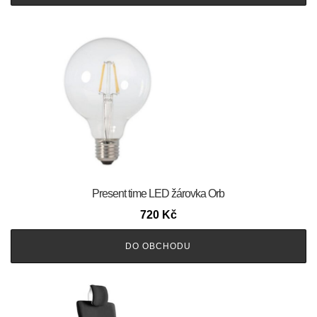
Present time LED žárovka Orb
720
Kč
DO OBCHODU