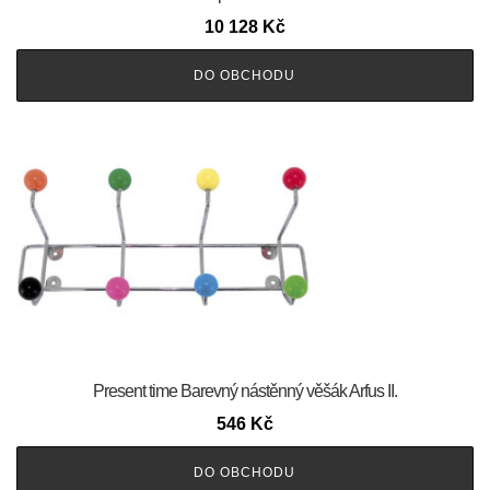
10 128
Kč
DO OBCHODU
Present time Barevný nástěnný věšák Arfus II.
546
Kč
DO OBCHODU