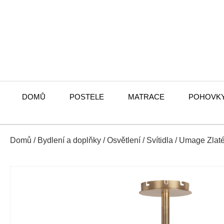
DOMŮ
POSTELE
MATRACE
POHOVK
Domů
/
Bydlení a doplňky
/
Osvětlení
/
Svítidla
/ Umage Zlat