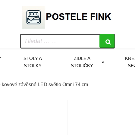
Y
STOLY A
ŽIDLE A
KŘE
STOLKY
STOLIČKY
SE
é kovové závěsné LED světlo Omni 74 cm