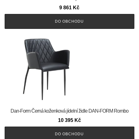
9 861
Kč
DO OBCHODU
​​​​​Dan-Form Černá koženková jídelní židle DAN-FORM Rombo
10 395
Kč
DO OBCHODU