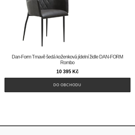
​​​​​Dan-Form Tmavě šedá koženková jídelní židle DAN-FORM
Rombo
10 395
Kč
DO OBCHODU