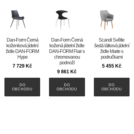
​​​​​Dan-Form Černá
​​​​​Dan-Form Černá
Scandi Světle
koženková jídelní
kožená jídelní židle
šedá látková jídelní
židle DAN-FORM
DAN-FORM Flair s
židle Marte s
Hype
chromovanou
područkami
podnoží
7 729
Kč
5 455
Kč
9 861
Kč
DO
DO
DO
OBCHODU
OBCHODU
OBCHODU