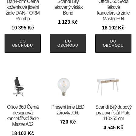
​​​​​Dan-Form Černá
Scandi Bílý
Office 360 Šedá
koženková jídelní
lakovaný věšák
látková
židle DAN-FORM
Bond
kancelářská židle
Rombo
Master E04
1 123
Kč
10 395
Kč
18 102
Kč
DO
DO
DO
OBCHODU
OBCHODU
OBCHODU
Office 360 Černá
Present time LED
Scandi Bílý dubový
designová
žárovka Orb
pracovní stůl Pluto
kancelářská židle
110×50 cm
720
Kč
Master A02
4 545
Kč
18 102
Kč