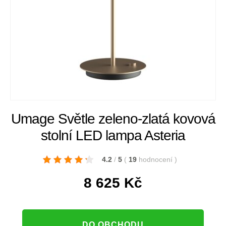
Umage Světle zeleno-zlatá kovová
stolní LED lampa Asteria
4.2
/
5
(
19
hodnocení
)
8 625
Kč
DO OBCHODU