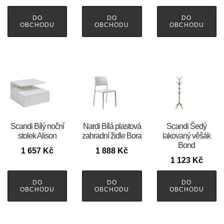
DO
DO
DO
OBCHODU
OBCHODU
OBCHODU
Scandi Bílý noční
Nardi Bílá plastová
Scandi Šedý
stolek Alison
zahradní židle Bora
lakovaný věšák
Bond
1 657
Kč
1 888
Kč
1 123
Kč
DO
DO
DO
OBCHODU
OBCHODU
OBCHODU