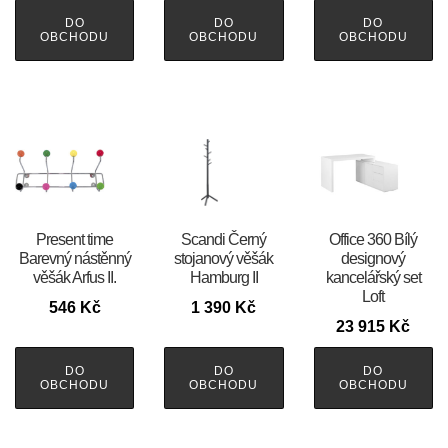
DO
DO
DO
OBCHODU
OBCHODU
OBCHODU
Present time
Scandi Černý
Office 360 Bílý
Barevný nástěnný
stojanový věšák
designový
věšák Arfus II.
Hamburg II
kancelářský set
Loft
546
Kč
1 390
Kč
23 915
Kč
DO
DO
DO
OBCHODU
OBCHODU
OBCHODU