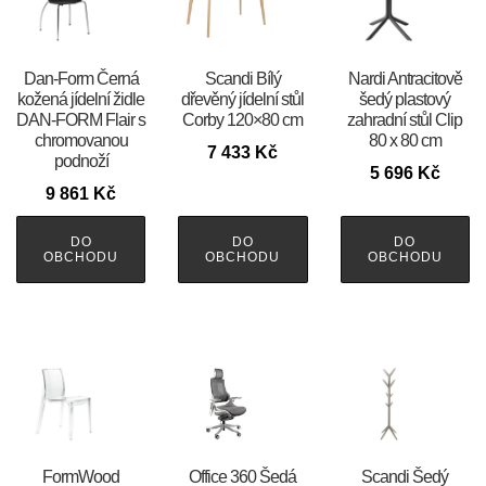
​​​​​Dan-Form Černá
Scandi Bílý
Nardi Antracitově
kožená jídelní židle
dřevěný jídelní stůl
šedý plastový
DAN-FORM Flair s
Corby 120×80 cm
zahradní stůl Clip
chromovanou
80 x 80 cm
7 433
Kč
podnoží
5 696
Kč
9 861
Kč
DO
DO
DO
OBCHODU
OBCHODU
OBCHODU
FormWood
Office 360 Šedá
Scandi Šedý