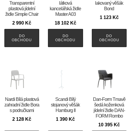
Transparentní
látková
lakovaný věšák
plastová jídelní
kancelářská židle
Bond
židle Simple Chair
Master A03
1 123
Kč
2 990
Kč
18 102
Kč
DO
DO
DO
OBCHODU
OBCHODU
OBCHODU
Nardi Bílá plastová
Scandi Bílý
​​​​​Dan-Form Tmavě
zahradní židle Bora
stojanový věšák
šedá koženková
s područkami
Hamburg II
jídelní židle DAN-
FORM Rombo
2 128
Kč
1 390
Kč
10 395
Kč