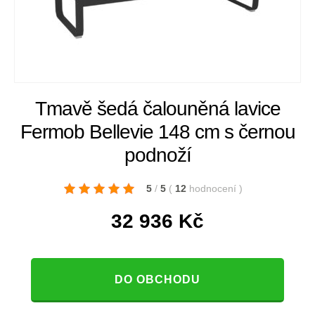
Tmavě šedá čalouněná lavice
Fermob Bellevie 148 cm s černou
podnoží
5
/
5
(
12
hodnocení
)
32 936
Kč
DO OBCHODU