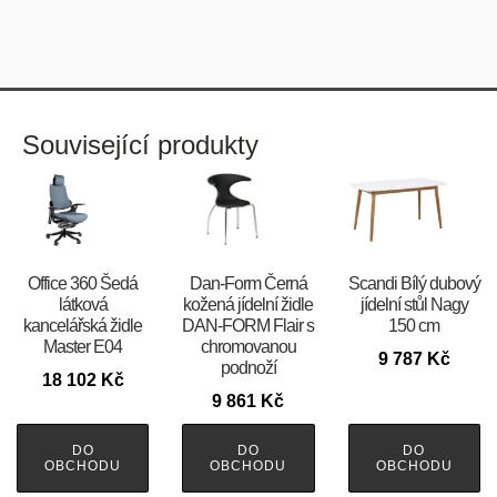
Související produkty
Office 360 Šedá
​​​​​Dan-Form Černá
Scandi Bílý dubový
látková
kožená jídelní židle
jídelní stůl Nagy
kancelářská židle
DAN-FORM Flair s
150 cm
Master E04
chromovanou
9 787
Kč
podnoží
18 102
Kč
9 861
Kč
DO
DO
DO
OBCHODU
OBCHODU
OBCHODU