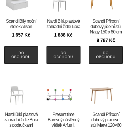
Scandi Bílý noční
Nardi Bílá plastová
Scandi Přírodní
stolek Alison
zahradní židle Bora
dubový jídelní stůl
Nagy 150 x 80 cm
1 657
Kč
1 888
Kč
9 787
Kč
DO
DO
DO
OBCHODU
OBCHODU
OBCHODU
Nardi Bílá plastová
Present time
Scandi Přírodní
zahradní židle Bora
Barevný nástěnný
dubový pracovní
s područkami
věšák Arfus II.
stůl Maryt 120×60