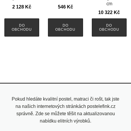
cm
2 128
Kč
546
Kč
10 322
Kč
DO
DO
DO
OBCHODU
OBCHODU
OBCHODU
Pokud hledáte kvalitní postel, matraci či rošt, tak jste
na našich internetových stránkách postelefink.cz
správně. Zde se můžete těšit na aktualizovanou
nabídku elitních výrobků.