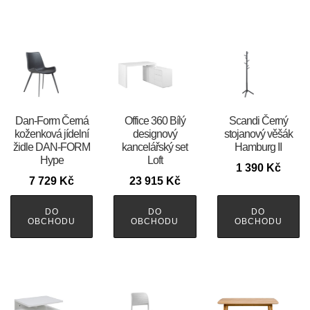
​​​​​Dan-Form Černá
Office 360 Bílý
Scandi Černý
koženková jídelní
designový
stojanový věšák
židle DAN-FORM
kancelářský set
Hamburg II
Hype
Loft
1 390
Kč
7 729
Kč
23 915
Kč
DO
DO
DO
OBCHODU
OBCHODU
OBCHODU