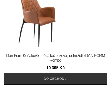
​​​​​Dan-Form Koňakově hnědá koženková jídelní židle DAN-FORM
Rombo
10 395
Kč
DO OBCHODU