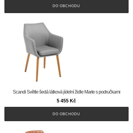
DO OBCHODU
Scandi Světle šedá látková jídelní židle Marte s područkami
5 455
Kč
DO OBCHODU