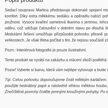
Sedací souprava Martina představuje dokonalé spojení mode
komfort. Díky extra měkkému sedáku a opěradlu nabízí pohov
pružnost. Vysoce kvalitní sametová tkanina s jemnou, lehce
oděru, což udržuje čalounění v dobrém stavu po dlouhá l
Modulární řešení umožňuje přizpůsobit pohovku přesně podle
velikostech. Je však třeba počítat s tím, že nejsou součástí
Pozn.: Interiérová fotografie je pouze ilustrativní.
Tento produkt se vyrábí na zakázku a vrácení zboží podléhá
Pozor! Vyberte si barvu, která vám nejlépe vyhovuje a bude 
Tip: Celou pohovku doporučujeme čistit měkkým kartáčem.
použijte hedvábný papír a následně vlhkou měkkou houbu, kt
Znečištěné povrchy čistěte jemnými krouživými pohyby. Po od