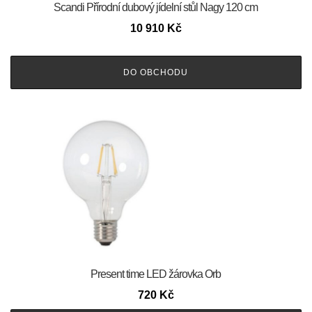
Scandi Přírodní dubový jídelní stůl Nagy 120 cm
10 910
Kč
DO OBCHODU
Present time LED žárovka Orb
720
Kč