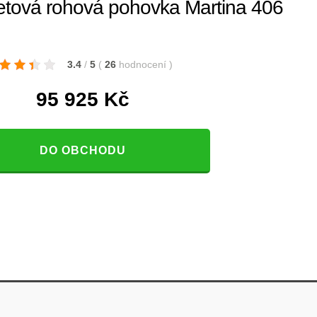
tová rohová pohovka Martina 406
3.4
/
5
(
26
hodnocení
)
95 925
Kč
DO OBCHODU