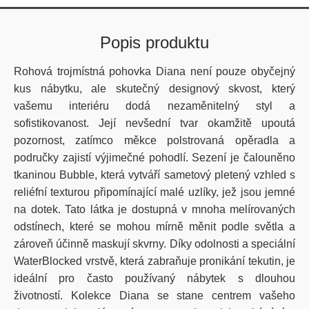
Popis produktu
Rohová trojmístná pohovka Diana není pouze obyčejný
kus nábytku, ale skutečný designový skvost, který
vašemu interiéru dodá nezaměnitelný styl a
sofistikovanost. Její nevšední tvar okamžitě upoutá
pozornost, zatímco měkce polstrovaná opěradla a
područky zajistí výjimečné pohodlí.
Sezení je čalouněno
tkaninou Bubble, která vytváří sametový pletený vzhled s
reliéfní texturou připomínající malé uzlíky, jež jsou jemné
na dotek. Tato látka je dostupná v mnoha melírovaných
odstínech, které se mohou mírně měnit podle světla a
zároveň účinně maskují skvrny.
Díky odolnosti a speciální
WaterBlocked vrstvě, která zabraňuje pronikání tekutin, je
ideální pro často používaný nábytek s dlouhou
životností.
Kolekce Diana se stane centrem vašeho