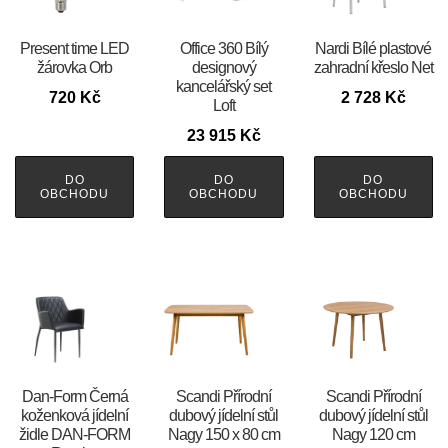
Present time LED
Office 360 Bílý
Nardi Bílé plastové
žárovka Orb
designový
zahradní křeslo Net
kancelářský set
720
Kč
2 728
Kč
Loft
23 915
Kč
DO
DO
DO
OBCHODU
OBCHODU
OBCHODU
​​​​​Dan-Form Černá
Scandi Přírodní
Scandi Přírodní
koženková jídelní
dubový jídelní stůl
dubový jídelní stůl
židle DAN-FORM
Nagy 150 x 80 cm
Nagy 120 cm