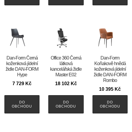
​​​​​Dan-Form Černá
Office 360 Černá
​​​​​Dan-Form
koženková jídelní
látková
Koňakově hnědá
židle DAN-FORM
kancelářská židle
koženková jídelní
Hype
Master E02
židle DAN-FORM
Rombo
7 729
Kč
18 102
Kč
10 395
Kč
DO
DO
DO
OBCHODU
OBCHODU
OBCHODU