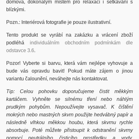
domova, dokonalým místem pro relaxaci i setkávání s
blízkými.
Pozn.: Interiérová fotografie je pouze ilustrativní.
Tento produkt se vyrábí na zakázku a vrácení zboží
podléhá
individuálním obchodním podmínkám dle
odstavce 3.6
.
Pozor! Vyberte si barvu, která vám nejlépe vyhovuje a
bude vás opravdu bavit! Pokud máte zájem o jinou
variantu čalounění, neváhejte nás kontaktovat.
Tip: Celou pohovku doporučujeme čistit měkkým
kartáčem. Vyhněte se silnému tření nebo náhlým
prudkým pohybům. Nepoužívejte vysavač. K čištění
mokrých nebo mastných skvrn použijte hedvábný papír a
následně vlhkou měkkou houbu, která skvrnu rychle
absorbuje. Poté můžete přistoupit k odstranění skvrny
pomocí neutrálního čisticího prostředku a vody.