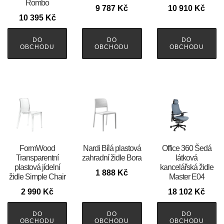
Rombo
9 787
Kč
10 910
Kč
10 395
Kč
DO
DO
DO
OBCHODU
OBCHODU
OBCHODU
FormWood
Nardi Bílá plastová
Office 360 Šedá
Transparentní
zahradní židle Bora
látková
plastová jídelní
kancelářská židle
1 888
Kč
židle Simple Chair
Master E04
2 990
Kč
18 102
Kč
DO
DO
DO
OBCHODU
OBCHODU
OBCHODU