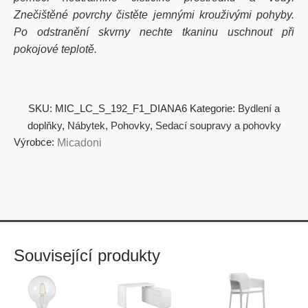
Znečištěné povrchy čistěte jemnými krouživými pohyby.
Po odstranění skvrny nechte tkaninu uschnout při
pokojové teplotě.
SKU:
MIC_LC_S_192_F1_DIANA6
Kategorie:
Bydlení a
doplňky
,
Nábytek
,
Pohovky
,
Sedací soupravy a pohovky
Výrobce:
Micadoni
Související produkty