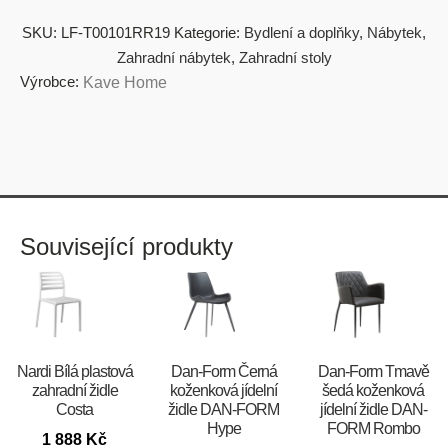
SKU:
LF-T00101RR19
Kategorie:
Bydlení a doplňky
,
Nábytek
,
Zahradní nábytek
,
Zahradní stoly
Výrobce:
Kave Home
Související produkty
Nardi Bílá plastová
​​​​​Dan-Form Černá
​​​​​Dan-Form Tmavě
zahradní židle
koženková jídelní
šedá koženková
Costa
židle DAN-FORM
jídelní židle DAN-
Hype
FORM Rombo
1 888
Kč