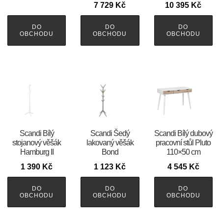
7 729
Kč
10 395
Kč
DO
DO
DO
OBCHODU
OBCHODU
OBCHODU
Scandi Bílý
Scandi Šedý
Scandi Bílý dubový
stojanový věšák
lakovaný věšák
pracovní stůl Pluto
Hamburg II
Bond
110×50 cm
1 390
Kč
1 123
Kč
4 545
Kč
DO
DO
DO
OBCHODU
OBCHODU
OBCHODU