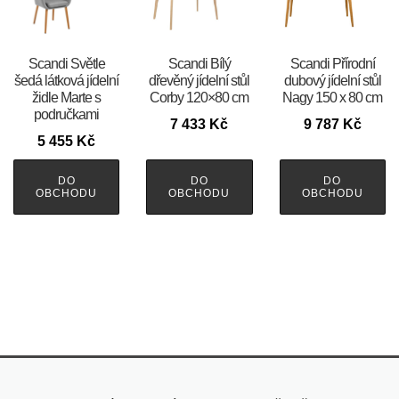
Scandi Světle
Scandi Bílý
Scandi Přírodní
šedá látková jídelní
dřevěný jídelní stůl
dubový jídelní stůl
židle Marte s
Corby 120×80 cm
Nagy 150 x 80 cm
područkami
7 433
Kč
9 787
Kč
5 455
Kč
DO
DO
DO
OBCHODU
OBCHODU
OBCHODU