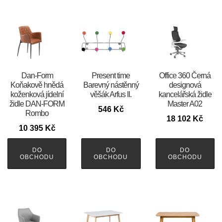
​​​​​Dan-Form
Present time
Office 360 Černá
Koňakově hnědá
Barevný nástěnný
designová
koženková jídelní
věšák Arfus II.
kancelářská židle
židle DAN-FORM
Master A02
546
Kč
Rombo
18 102
Kč
10 395
Kč
DO
DO
DO
OBCHODU
OBCHODU
OBCHODU