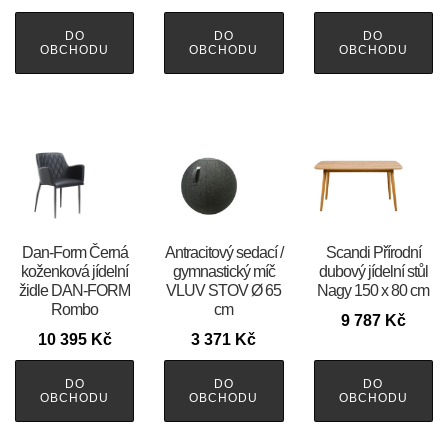
DO
DO
DO
OBCHODU
OBCHODU
OBCHODU
​​​​​Dan-Form Černá
Antracitový sedací /
Scandi Přírodní
koženková jídelní
gymnastický míč
dubový jídelní stůl
židle DAN-FORM
VLUV STOV Ø 65
Nagy 150 x 80 cm
Rombo
cm
9 787
Kč
10 395
Kč
3 371
Kč
DO
DO
DO
OBCHODU
OBCHODU
OBCHODU