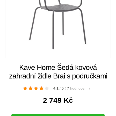
Kave Home Šedá kovová
zahradní židle Brai s područkami
4.1
/
5
(
7
hodnocení
)
2 749
Kč