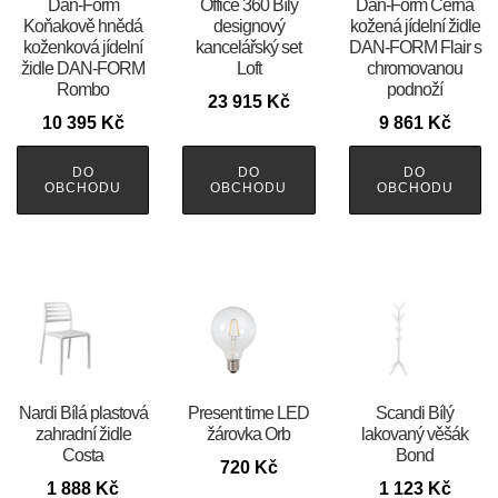
​​​​​Dan-Form
Office 360 Bílý
​​​​​Dan-Form Černá
Koňakově hnědá
designový
kožená jídelní židle
koženková jídelní
kancelářský set
DAN-FORM Flair s
židle DAN-FORM
Loft
chromovanou
Rombo
podnoží
23 915
Kč
10 395
Kč
9 861
Kč
DO
DO
DO
OBCHODU
OBCHODU
OBCHODU
Nardi Bílá plastová
Present time LED
Scandi Bílý
zahradní židle
žárovka Orb
lakovaný věšák
Costa
Bond
720
Kč
1 888
Kč
1 123
Kč