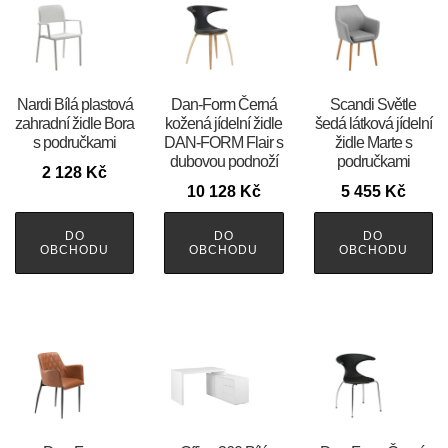
Nardi Bílá plastová
​​​​​Dan-Form Černá
Scandi Světle
zahradní židle Bora
kožená jídelní židle
šedá látková jídelní
s područkami
DAN-FORM Flair s
židle Marte s
dubovou podnoží
područkami
2 128
Kč
10 128
Kč
5 455
Kč
DO
DO
DO
OBCHODU
OBCHODU
OBCHODU