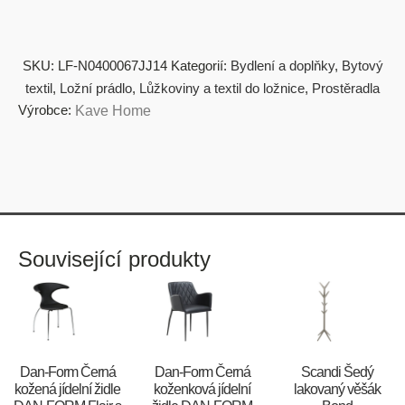
SKU:
LF-N0400067JJ14
Kategorií:
Bydlení a doplňky
,
Bytový
textil
,
Ložní prádlo
,
Lůžkoviny a textil do ložnice
,
Prostěradla
Výrobce:
Kave Home
Související produkty
​​​​​Dan-Form Černá
​​​​​Dan-Form Černá
Scandi Šedý
kožená jídelní židle
koženková jídelní
lakovaný věšák