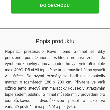
DO OBCHODU
Popis produktu
Napínací prostěradlo Kave Home Simmel se díky
přirozeně pomačkanému vzhledu nemusí žehlit. Je
vyrobeno z bavlny a lnu a snadno ho vyperete při teplotě
max. 40
ºC. Při nižší teplotě se ani nemusíte bát ho vysušit
v sušičce. Se svými rozměry se hodí na jakoukoliv
matraci o rozměrech 180 x 200 cm. Přivítejte ve vaší
ložnici tento stylový minimalistický kousek v atraktivním
teple šedém odstínu! Simmel můžete mít v provedení pro
jednolůžkovou i dvoulůžkovou postel a také ve
variantě povlečení na polštář a přikrývku.