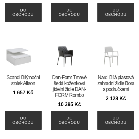
DO
DO
DO
OBCHODU
OBCHODU
OBCHODU
Scandi Bílý noční
​​​​​Dan-Form Tmavě
Nardi Bílá plastová
stolek Alison
šedá koženková
zahradní židle Bora
jídelní židle DAN-
s područkami
1 657
Kč
FORM Rombo
2 128
Kč
10 395
Kč
DO
DO
DO
OBCHODU
OBCHODU
OBCHODU