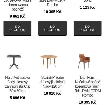
DAN-FORM Flair s
židle DAN-FORM
Bond
chromovanou
Rombo
1 123
Kč
podnoží
10 395
Kč
9 861
Kč
DO
DO
DO
OBCHODU
OBCHODU
OBCHODU
Nardi Antracitově
Scandi Přírodní
​​​​​Dan-Form
šedý plastový
dubový jídelní stůl
Koňakově hnědá
zahradní stůl Clip
Nagy 120 cm
koženková jídelní
80 x 80 cm
židle DAN-FORM
10 910
Kč
Rombo
5 696
Kč
10 395
Kč