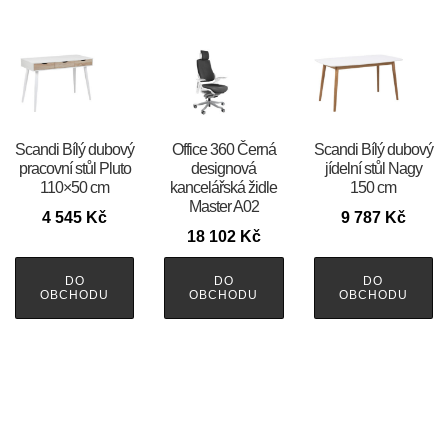
Scandi Bílý dubový
Office 360 Černá
Scandi Bílý dubový
pracovní stůl Pluto
designová
jídelní stůl Nagy
110×50 cm
kancelářská židle
150 cm
Master A02
4 545
Kč
9 787
Kč
18 102
Kč
DO
DO
DO
OBCHODU
OBCHODU
OBCHODU