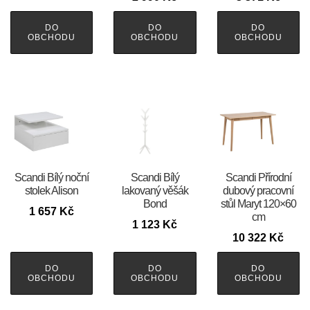
DO
DO
DO
OBCHODU
OBCHODU
OBCHODU
Scandi Bílý noční
Scandi Bílý
Scandi Přírodní
stolek Alison
lakovaný věšák
dubový pracovní
Bond
stůl Maryt 120×60
1 657
Kč
cm
1 123
Kč
10 322
Kč
DO
DO
DO
OBCHODU
OBCHODU
OBCHODU