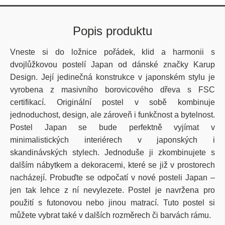
Popis produktu
Vneste si do ložnice pořádek, klid a harmonii s
dvojlůžkovou postelí Japan od dánské značky Karup
Design. Její jedinečná konstrukce v japonském stylu je
vyrobena z masivního borovicového dřeva s FSC
certifikací. Originální postel v sobě kombinuje
jednoduchost, design, ale zároveň i funkčnost a bytelnost.
Postel Japan se bude perfektně vyjímat v
minimalistických interiérech v japonských i
skandinávských stylech. Jednoduše ji zkombinujete s
dalším nábytkem a dekoracemi, které se již v prostorech
nacházejí. Probuďte se odpočatí v nové posteli Japan –
jen tak lehce z ní nevylezete. Postel je navržena pro
použití s futonovou nebo jinou matrací. Tuto postel si
můžete vybrat také v dalších rozměrech či barvách rámu.