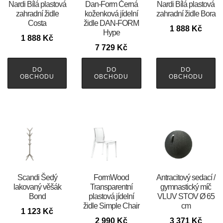
Nardi Bílá plastová
​​​​​Dan-Form Černá
Nardi Bílá plastová
zahradní židle
koženková jídelní
zahradní židle Bora
Costa
židle DAN-FORM
1 888
Kč
Hype
1 888
Kč
7 729
Kč
DO
DO
DO
OBCHODU
OBCHODU
OBCHODU
Scandi Šedý
FormWood
Antracitový sedací /
lakovaný věšák
Transparentní
gymnastický míč
Bond
plastová jídelní
VLUV STOV Ø 65
židle Simple Chair
cm
1 123
Kč
2 990
Kč
3 371
Kč