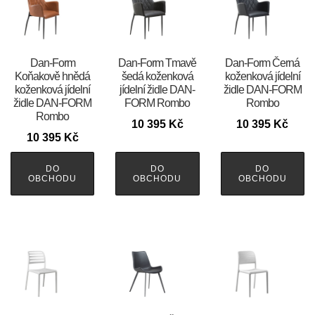
​​​​​Dan-Form
​​​​​Dan-Form Tmavě
​​​​​Dan-Form Černá
Koňakově hnědá
šedá koženková
koženková jídelní
koženková jídelní
jídelní židle DAN-
židle DAN-FORM
židle DAN-FORM
FORM Rombo
Rombo
Rombo
10 395
Kč
10 395
Kč
10 395
Kč
DO
DO
DO
OBCHODU
OBCHODU
OBCHODU