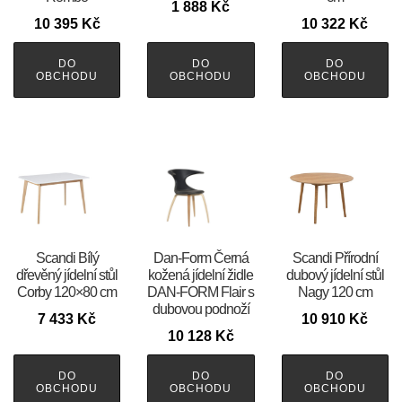
1 888
Kč
10 395
Kč
10 322
Kč
DO
DO
DO
OBCHODU
OBCHODU
OBCHODU
Scandi Bílý
​​​​​Dan-Form Černá
Scandi Přírodní
dřevěný jídelní stůl
kožená jídelní židle
dubový jídelní stůl
Corby 120×80 cm
DAN-FORM Flair s
Nagy 120 cm
dubovou podnoží
7 433
Kč
10 910
Kč
10 128
Kč
DO
DO
DO
OBCHODU
OBCHODU
OBCHODU