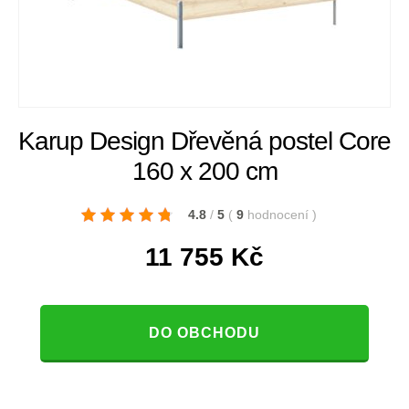
Karup Design Dřevěná postel Core
160 x 200 cm
4.8
/
5
(
9
hodnocení
)
11 755
Kč
DO OBCHODU