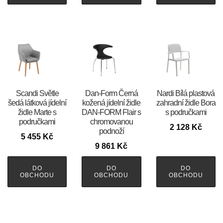
Scandi Světle
​​​​​Dan-Form Černá
Nardi Bílá plastová
šedá látková jídelní
kožená jídelní židle
zahradní židle Bora
židle Marte s
DAN-FORM Flair s
s područkami
područkami
chromovanou
2 128
Kč
podnoží
5 455
Kč
9 861
Kč
DO
DO
DO
OBCHODU
OBCHODU
OBCHODU