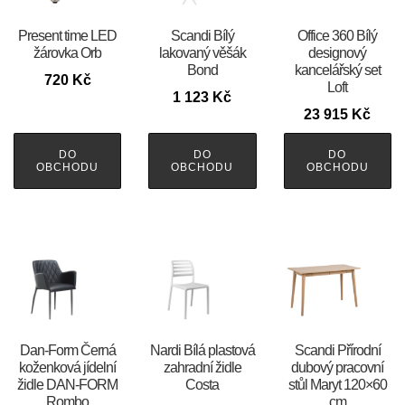
Present time LED
Scandi Bílý
Office 360 Bílý
žárovka Orb
lakovaný věšák
designový
Bond
kancelářský set
720
Kč
Loft
1 123
Kč
23 915
Kč
DO
DO
DO
OBCHODU
OBCHODU
OBCHODU
​​​​​Dan-Form Černá
Nardi Bílá plastová
Scandi Přírodní
koženková jídelní
zahradní židle
dubový pracovní
židle DAN-FORM
Costa
stůl Maryt 120×60
Rombo
cm