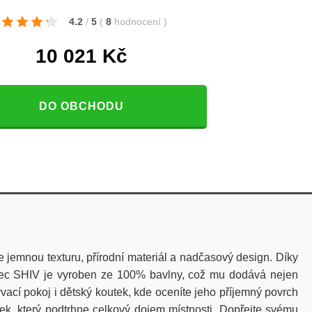
4.2
/
5
(
8
hodnocení
)
10 021
Kč
DO OBCHODU
 jemnou texturu, přírodní materiál a nadčasový design. Díky
rec SHIV je vyroben ze 100% bavlny, což mu dodává nejen
vací pokoj i dětský koutek, kde oceníte jeho příjemný povrch
vek, který podtrhne celkový dojem místnosti. Dopřejte svému