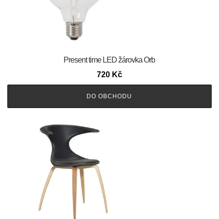
Present time LED žárovka Orb
720
Kč
DO OBCHODU