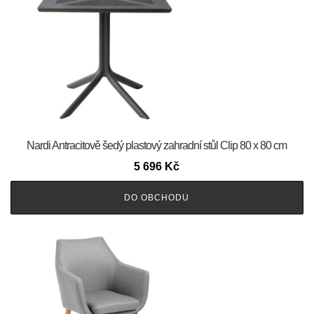
Nardi Antracitově šedý plastový zahradní stůl Clip 80 x 80 cm
5 696
Kč
DO OBCHODU