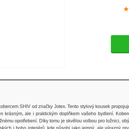
obercem SHIV od značky Jotex. Tento stylový kousek propojuje
 krásným, ale i praktickým doplňkem vašeho bydlení. Kobe
nému opotřebení. Díky tomu je skvělou volbou pro ložnici, obý
ských i boho interiérů, kde působí jako jemný, ale výrazný pr