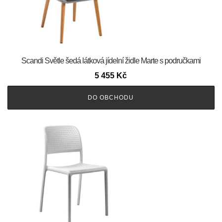
Scandi Světle šedá látková jídelní židle Marte s područkami
5 455
Kč
DO OBCHODU