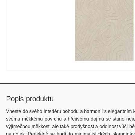
Popis produktu
Vneste do svého interiéru pohodu a harmonii s elegantním k
svému měkkému povrchu a hřejivému dojmu se stane nejen
výjimečnou měkkost, ale také prodyšnost a odolnost vůči běž
na dotek. Perfektně se hodí do minimalistických, skandináv