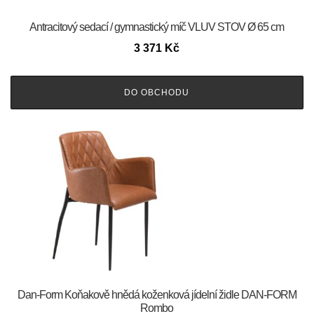
Antracitový sedací / gymnastický míč VLUV STOV Ø 65 cm
3 371
Kč
DO OBCHODU
​​​​​Dan-Form Koňakově hnědá koženková jídelní židle DAN-FORM
Rombo