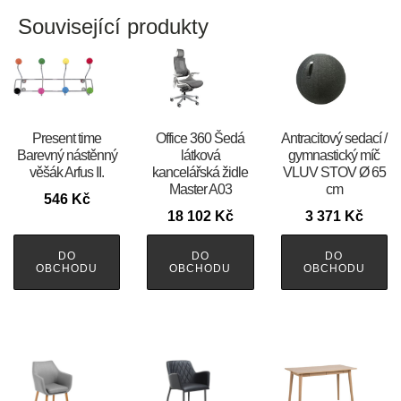
Související produkty
Present time
Office 360 Šedá
Antracitový sedací /
Barevný nástěnný
látková
gymnastický míč
věšák Arfus II.
kancelářská židle
VLUV STOV Ø 65
Master A03
cm
546
Kč
18 102
Kč
3 371
Kč
DO
DO
DO
OBCHODU
OBCHODU
OBCHODU