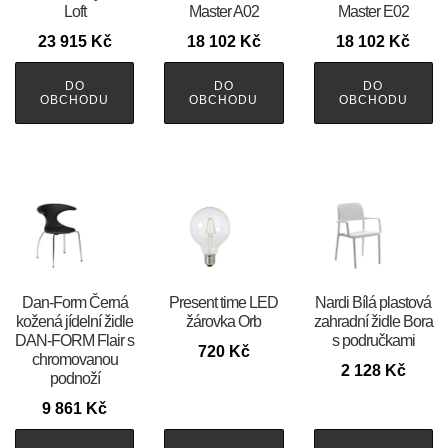
Loft
Master A02
Master E02
23 915
Kč
18 102
Kč
18 102
Kč
DO
DO
DO
OBCHODU
OBCHODU
OBCHODU
​​​​​Dan-Form Černá
Present time LED
Nardi Bílá plastová
kožená jídelní židle
žárovka Orb
zahradní židle Bora
DAN-FORM Flair s
s područkami
720
Kč
chromovanou
2 128
Kč
podnoží
9 861
Kč