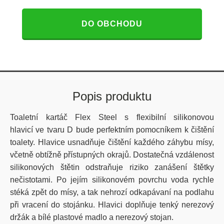
DO OBCHODU
Popis produktu
Toaletní kartáč Flex Steel s flexibilní silikonovou
hlavicí ve tvaru D bude perfektním pomocníkem k čištění
toalety. Hlavice usnadňuje čištění každého záhybu mísy,
včetně obtížně přístupných okrajů. Dostatečná vzdálenost
silikonových štětin odstraňuje riziko zanášení štětky
nečistotami. Po jejím silikonovém povrchu voda rychle
stéká zpět do mísy, a tak nehrozí odkapávaní na podlahu
při vracení do stojánku. Hlavici doplňuje tenký nerezový
držák a bílé plastové madlo a nerezový stojan.