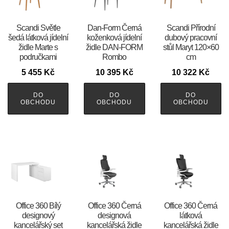
Scandi Světle
​​​​​Dan-Form Černá
Scandi Přírodní
šedá látková jídelní
koženková jídelní
dubový pracovní
židle Marte s
židle DAN-FORM
stůl Maryt 120×60
područkami
Rombo
cm
5 455
Kč
10 395
Kč
10 322
Kč
DO
DO
DO
OBCHODU
OBCHODU
OBCHODU
Office 360 Bílý
Office 360 Černá
Office 360 Černá
designový
designová
látková
kancelářský set
kancelářská židle
kancelářská židle