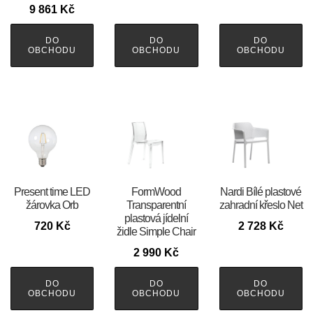
9 861
Kč
DO
DO
DO
OBCHODU
OBCHODU
OBCHODU
Present time LED
FormWood
Nardi Bílé plastové
žárovka Orb
Transparentní
zahradní křeslo Net
plastová jídelní
720
Kč
2 728
Kč
židle Simple Chair
2 990
Kč
DO
DO
DO
OBCHODU
OBCHODU
OBCHODU