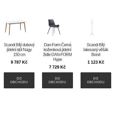
Scandi Bílý dubový
​​​​​Dan-Form Černá
Scandi Bílý
jídelní stůl Nagy
koženková jídelní
lakovaný věšák
150 cm
židle DAN-FORM
Bond
Hype
9 787
Kč
1 123
Kč
7 729
Kč
DO
DO
DO
OBCHODU
OBCHODU
OBCHODU