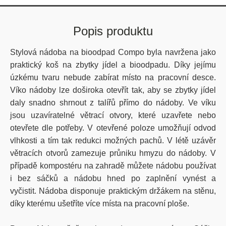
Popis produktu
Stylová nádoba na bioodpad Compo byla navržena jako
praktický koš na zbytky jídel a bioodpadu. Díky jejímu
úzkému tvaru nebude zabírat místo na pracovní desce.
Víko nádoby lze doširoka otevřít tak, aby se zbytky jídel
daly snadno shrnout z talířů přímo do nádoby. Ve víku
jsou uzavíratelné větrací otvory, které uzavřete nebo
otevřete dle potřeby. V otevřené poloze umožňují odvod
vlhkosti a tím tak redukci možných pachů. V létě uzávěr
větracích otvorů zamezuje průniku hmyzu do nádoby. V
případě kompostéru na zahradě můžete nádobu používat
i bez sáčků a nádobu hned po zaplnění vynést a
vyčistit. Nádoba disponuje praktickým držákem na stěnu,
díky kterému ušetříte více místa na pracovní ploše.