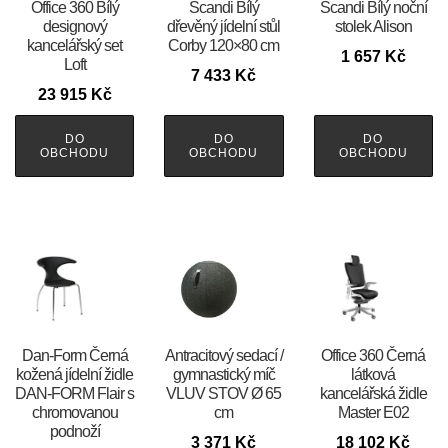
Office 360 Bílý
Scandi Bílý
Scandi Bílý noční
designový
dřevěný jídelní stůl
stolek Alison
kancelářský set
Corby 120×80 cm
1 657
Kč
Loft
7 433
Kč
23 915
Kč
DO
DO
DO
OBCHODU
OBCHODU
OBCHODU
​​​​​Dan-Form Černá
Antracitový sedací /
Office 360 Černá
kožená jídelní židle
gymnastický míč
látková
DAN-FORM Flair s
VLUV STOV Ø 65
kancelářská židle
chromovanou
cm
Master E02
podnoží
3 371
Kč
18 102
Kč