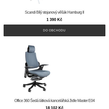
Scandi Bílý stojanový věšák Hamburg II
1 390
Kč
DO OBCHODU
Office 360 Šedá látková kancelářská židle Master E04
18 102
Kč