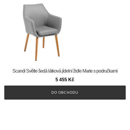
Scandi Světle šedá látková jídelní židle Marte s područkami
5 455
Kč
DO OBCHODU