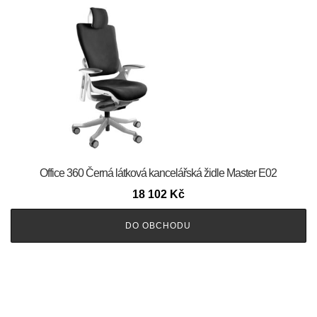
Office 360 Černá látková kancelářská židle Master E02
18 102
Kč
DO OBCHODU