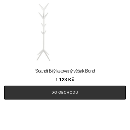
Scandi Bílý lakovaný věšák Bond
1 123
Kč
DO OBCHODU