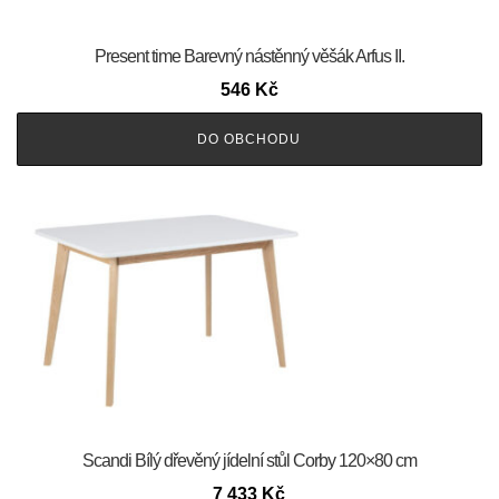
Present time Barevný nástěnný věšák Arfus II.
546
Kč
DO OBCHODU
Scandi Bílý dřevěný jídelní stůl Corby 120×80 cm
7 433
Kč