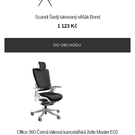
Scandi Šedý lakovaný věšák Bond
1 123
Kč
DO OBCHODU
Office 360 Černá látková kancelářská židle Master E02