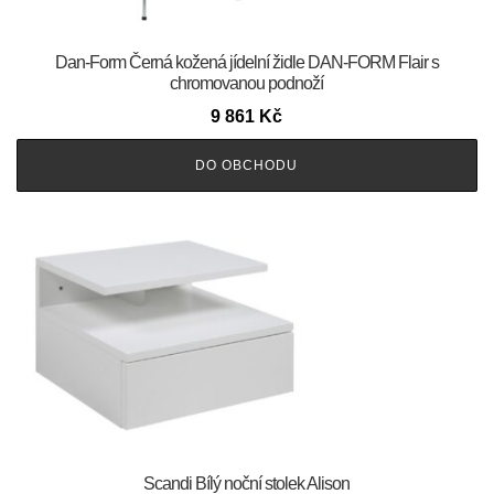
​​​​​Dan-Form Černá kožená jídelní židle DAN-FORM Flair s
chromovanou podnoží
9 861
Kč
DO OBCHODU
Scandi Bílý noční stolek Alison