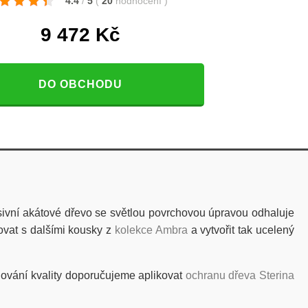
4.4
/
5
(
20
hodnocení
)
9 472
Kč
DO OBCHODU
sivní akátové dřevo se světlou povrchovou úpravou odhaluje
ovat s dalšími kousky z
kolekce Ambra
a vytvořit tak ucelený
hování kvality doporučujeme aplikovat
ochranu dřeva Sterina