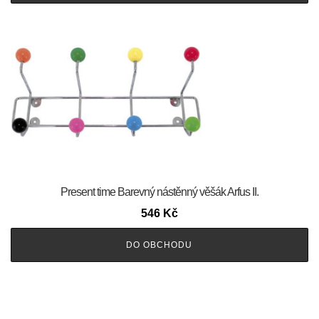
Present time Barevný nástěnný věšák Arfus II.
546
Kč
DO OBCHODU