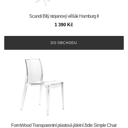
Scandi Bílý stojanový věšák Hamburg II
1 390
Kč
DO OBCHODU
FormWood Transparentní plastová jídelní židle Simple Chair