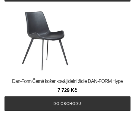
​​​​​Dan-Form Černá koženková jídelní židle DAN-FORM Hype
7 729
Kč
DO OBCHODU