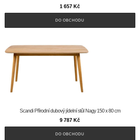
1 657
Kč
DO OBCHODU
Scandi Přírodní dubový jídelní stůl Nagy 150 x 80 cm
9 787
Kč
DO OBCHODU