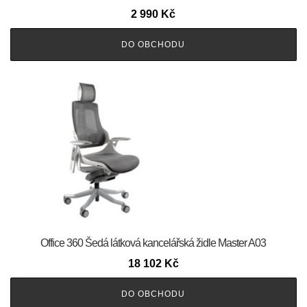
2 990
Kč
DO OBCHODU
Office 360 Šedá látková kancelářská židle Master A03
18 102
Kč
DO OBCHODU