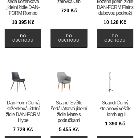
šedá koženková
žárovka Orb
kožená jídelní židle
jídelní židle DAN-
DAN-FORM Flair s
720
Kč
FORM Rombo
dubovou podnoží
10 395
Kč
10 128
Kč
DO
DO
DO
OBCHODU
OBCHODU
OBCHODU
​​​​​Dan-Form Černá
Scandi Světle
Scandi Černý
koženková jídelní
šedá látková jídelní
stojanový věšák
židle DAN-FORM
židle Marte s
Hamburg II
Hype
područkami
1 390
Kč
7 729
Kč
5 455
Kč