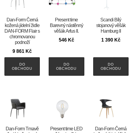
​​​​​Dan-Form Černá
Present time
Scandi Bílý
kožená jídelní židle
Barevný nástěnný
stojanový věšák
DAN-FORM Flair s
věšák Arfus II.
Hamburg II
chromovanou
546
Kč
1 390
Kč
podnoží
9 861
Kč
DO
DO
DO
OBCHODU
OBCHODU
OBCHODU
​​​​​Dan-Form Tmavě
Present time LED
​​​​​Dan-Form Černá