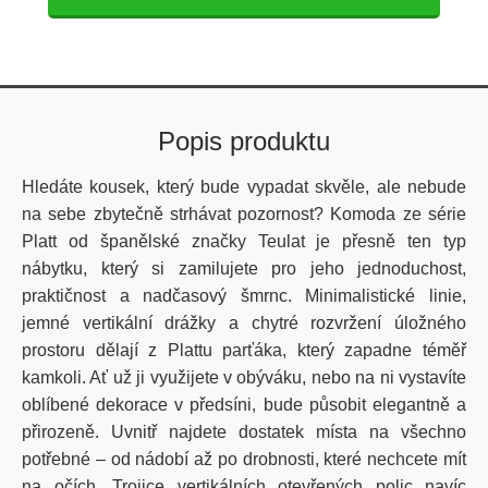
Popis produktu
Hledáte kousek, který bude vypadat skvěle, ale nebude
na sebe zbytečně strhávat pozornost? Komoda ze série
Platt od španělské značky Teulat je přesně ten typ
nábytku, který si zamilujete pro jeho jednoduchost,
praktičnost a nadčasový šmrnc. Minimalistické linie,
jemné vertikální drážky a chytré rozvržení úložného
prostoru dělají z Plattu parťáka, který zapadne téměř
kamkoli. Ať už ji využijete v obýváku, nebo na ni vystavíte
oblíbené dekorace v předsíni, bude působit elegantně a
přirozeně. Uvnitř najdete dostatek místa na všechno
potřebné – od nádobí až po drobnosti, které nechcete mít
na očích. Trojice vertikálních otevřených polic navíc