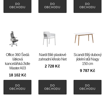
DO
DO
DO
OBCHODU
OBCHODU
OBCHODU
Office 360 Šedá
Nardi Bílé plastové
Scandi Bílý dubový
látková
zahradní křeslo Net
jídelní stůl Nagy
kancelářská židle
150 cm
2 728
Kč
Master A03
9 787
Kč
18 102
Kč
DO
DO
DO
OBCHODU
OBCHODU
OBCHODU