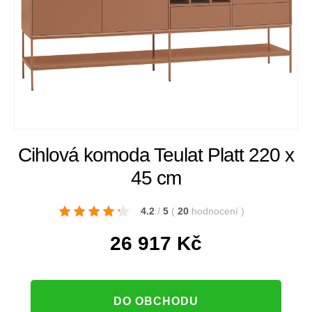
Cihlová komoda Teulat Platt 220 x
45 cm
4.2
/
5
(
20
hodnocení
)
26 917
Kč
DO OBCHODU