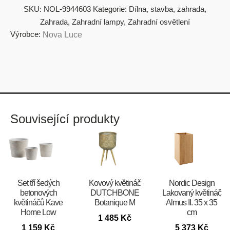
SKU:
NOL-9944603
Kategorie:
Dílna, stavba, zahrada
,
Zahrada
,
Zahradní lampy
,
Zahradní osvětlení
Výrobce:
Nova Luce
Související produkty
Set tří šedých
Kovový květináč
Nordic Design
betonových
DUTCHBONE
Lakovaný květináč
květináčů Kave
Botanique M
Almus II. 35 x 35
Home Low
cm
1 485
Kč
1 159
Kč
5 373
Kč