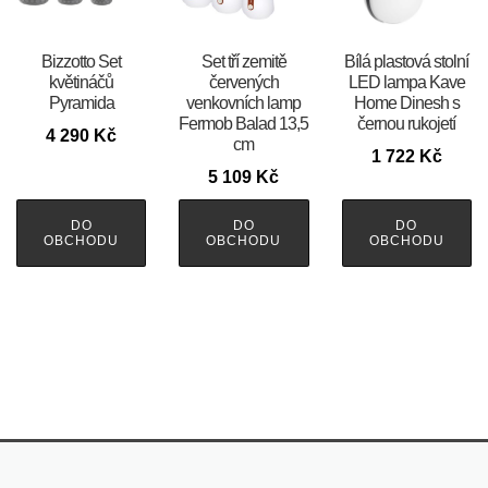
Bizzotto Set
Set tří zemitě
Bílá plastová stolní
květináčů
červených
LED lampa Kave
Pyramida
venkovních lamp
Home Dinesh s
Fermob Balad 13,5
černou rukojetí
4 290
Kč
cm
1 722
Kč
5 109
Kč
DO
DO
DO
OBCHODU
OBCHODU
OBCHODU