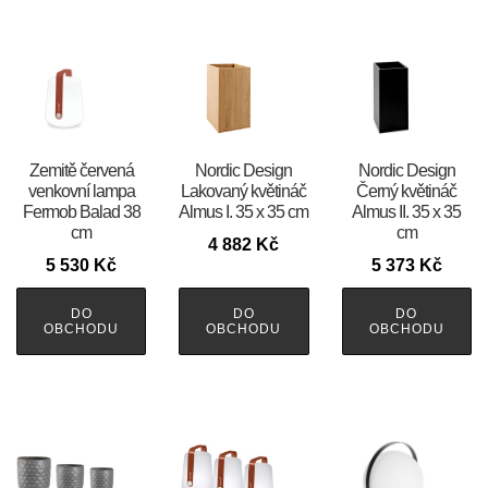
Zemitě červená
Nordic Design
Nordic Design
venkovní lampa
Lakovaný květináč
Černý květináč
Fermob Balad 38
Almus I. 35 x 35 cm
Almus II. 35 x 35
cm
cm
4 882
Kč
5 530
Kč
5 373
Kč
DO
DO
DO
OBCHODU
OBCHODU
OBCHODU