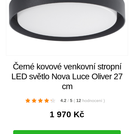
Černé kovové venkovní stropní
LED světlo Nova Luce Oliver 27
cm
4.2
/
5
(
12
hodnocení
)
1 970
Kč