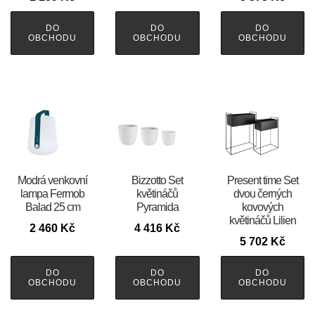
DO
DO
DO
OBCHODU
OBCHODU
OBCHODU
Modrá venkovní
Bizzotto Set
Present time Set
lampa Fermob
květináčů
dvou černých
Balad 25 cm
Pyramida
kovových
květináčů Lilien
2 460
Kč
4 416
Kč
5 702
Kč
DO
DO
DO
OBCHODU
OBCHODU
OBCHODU