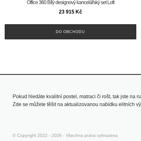
Office 360 Bílý designový kancelářský set Loft
23 915
Kč
DO OBCHODU
Pokud hledáte kvalitní postel, matraci či rošt, tak jste na
Zde se můžete těšit na aktualizovanou nabídku elitních v
© Copyright 2022 - 2026 - Všechna práva vyhrazena