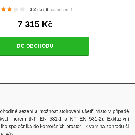
3.2
/
5
(
6
hodnocení
)
7 315
Kč
DO OBCHODU
pohodlné sezení a možnost stohování ušetří místo v případě
ských norem
(
NF EN 581-1 a NF EN 581-2)
. Exkluzivní
ího společníka do komerčních prostor i k vám na zahradu či
na vás!