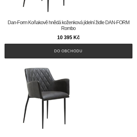
​​​​​Dan-Form Koňakově hnědá koženková jídelní židle DAN-FORM
Rombo
10 395
Kč
DO OBCHODU