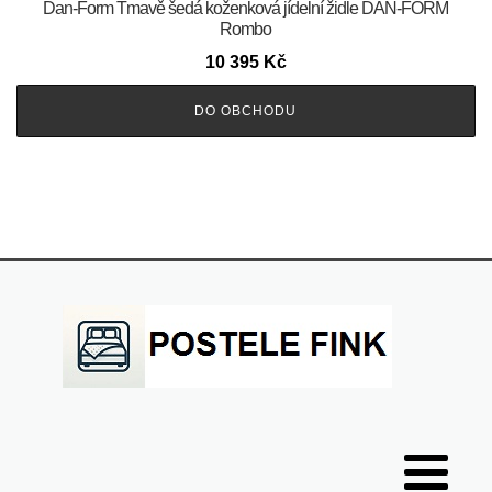
​​​​​Dan-Form Tmavě šedá koženková jídelní židle DAN-FORM
Rombo
10 395
Kč
DO OBCHODU