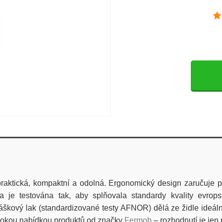
 praktická, kompaktní a odolná. Ergonomický design zaručuje 
 je testována tak, aby splňovala
standardy kvality evrop
áškový lak
(standardizované testy AFNOR) dělá ze židle ideáln
širokou nabídkou produktů od značky
Fermob
– rozhodnutí je jen 