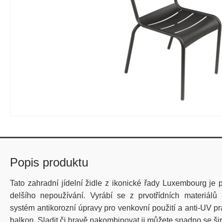
Popis produktu
Tato zahradní jídelní židle z ikonické řady Luxembourg je
delšího nepoužívání.
Vyrábí se
z
prvotřídních materiálů
a
systém
antikorozní úpravy
pro venkovní použití a
anti-UV pr
balkon. Sladit či hravě nakombinovat ji můžete snadno se 