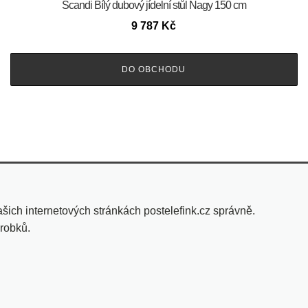
Scandi Bílý dubový jídelní stůl Nagy 150 cm
9 787
Kč
DO OBCHODU
 našich internetových stránkách postelefink.cz správně.
ýrobků.