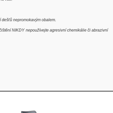
dobí dešťů nepromokavým obalem.
ištění NIKDY nepoužívejte agresivní chemikálie či abrazivní