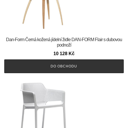
​​​​​Dan-Form Černá kožená jídelní židle DAN-FORM Flair s dubovou
podnoží
10 128
Kč
DO OBCHODU