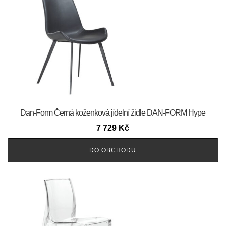
​​​​​Dan-Form Černá koženková jídelní židle DAN-FORM Hype
7 729
Kč
DO OBCHODU