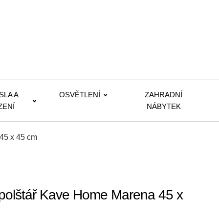
SLA A
OSVĚTLENÍ
ZAHRADNÍ
ZENÍ
NÁBYTEK
 45 x 45 cm
a polštář Kave Home Marena 45 x