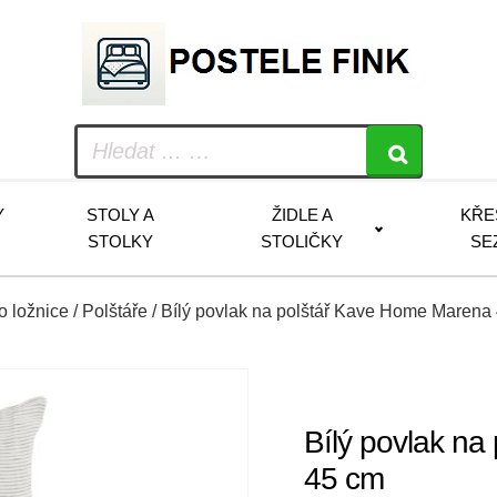
Y
STOLY A
ŽIDLE A
KŘE
STOLKY
STOLIČKY
SE
do ložnice
/
Polštáře
/ Bílý povlak na polštář Kave Home Marena
Bílý povlak n
45 cm