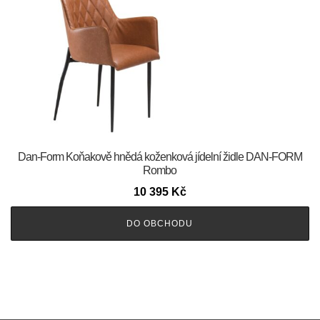
​​​​​Dan-Form Koňakově hnědá koženková jídelní židle DAN-FORM
Rombo
10 395
Kč
DO OBCHODU