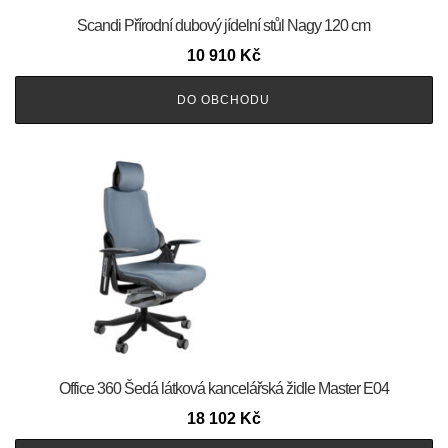
Scandi Přírodní dubový jídelní stůl Nagy 120 cm
10 910
Kč
DO OBCHODU
Office 360 Šedá látková kancelářská židle Master E04
18 102
Kč