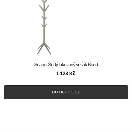
Scandi Šedý lakovaný věšák Bond
1 123
Kč
DO OBCHODU