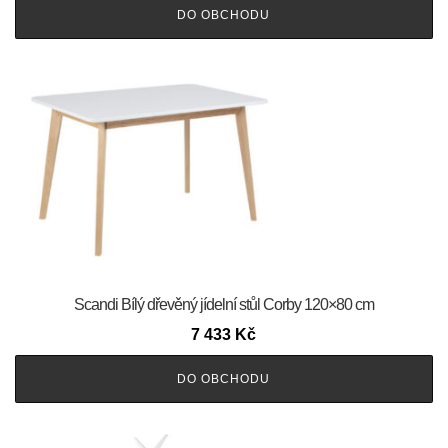
DO OBCHODU
Scandi Bílý dřevěný jídelní stůl Corby 120×80 cm
7 433
Kč
DO OBCHODU