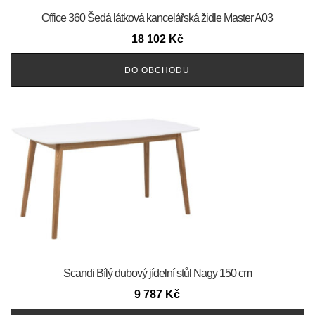
Office 360 Šedá látková kancelářská židle Master A03
18 102
Kč
DO OBCHODU
Scandi Bílý dubový jídelní stůl Nagy 150 cm
9 787
Kč