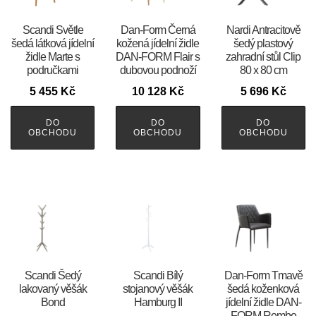
Scandi Světle
​​​​​Dan-Form Černá
Nardi Antracitově
šedá látková jídelní
kožená jídelní židle
šedý plastový
židle Marte s
DAN-FORM Flair s
zahradní stůl Clip
područkami
dubovou podnoží
80 x 80 cm
5 455
Kč
10 128
Kč
5 696
Kč
DO
DO
DO
OBCHODU
OBCHODU
OBCHODU
Scandi Šedý
Scandi Bílý
​​​​​Dan-Form Tmavě
lakovaný věšák
stojanový věšák
šedá koženková
Bond
Hamburg II
jídelní židle DAN-
FORM Rombo