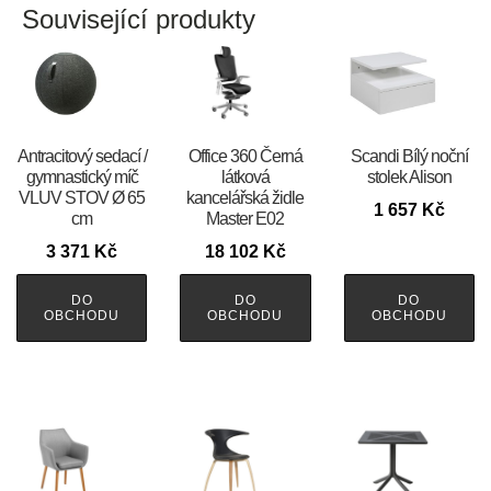
Související produkty
Antracitový sedací /
Office 360 Černá
Scandi Bílý noční
gymnastický míč
látková
stolek Alison
VLUV STOV Ø 65
kancelářská židle
1 657
Kč
cm
Master E02
3 371
Kč
18 102
Kč
DO
DO
DO
OBCHODU
OBCHODU
OBCHODU