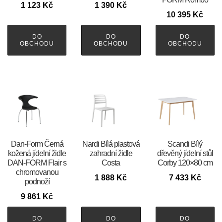
1 123
Kč
1 390
Kč
10 395
Kč
DO
DO
DO
OBCHODU
OBCHODU
OBCHODU
​​​​​Dan-Form Černá
Nardi Bílá plastová
Scandi Bílý
kožená jídelní židle
zahradní židle
dřevěný jídelní stůl
DAN-FORM Flair s
Costa
Corby 120×80 cm
chromovanou
1 888
Kč
7 433
Kč
podnoží
9 861
Kč
DO
DO
DO