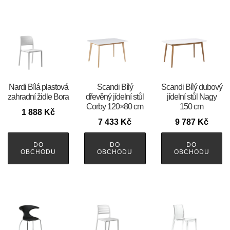
Nardi Bílá plastová
Scandi Bílý
Scandi Bílý dubový
zahradní židle Bora
dřevěný jídelní stůl
jídelní stůl Nagy
Corby 120×80 cm
150 cm
1 888
Kč
7 433
Kč
9 787
Kč
DO
DO
DO
OBCHODU
OBCHODU
OBCHODU