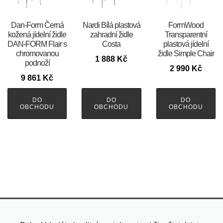
​​​​​Dan-Form Černá
Nardi Bílá plastová
FormWood
kožená jídelní židle
zahradní židle
Transparentní
DAN-FORM Flair s
Costa
plastová jídelní
chromovanou
židle Simple Chair
1 888
Kč
podnoží
2 990
Kč
9 861
Kč
DO
DO
DO
OBCHODU
OBCHODU
OBCHODU