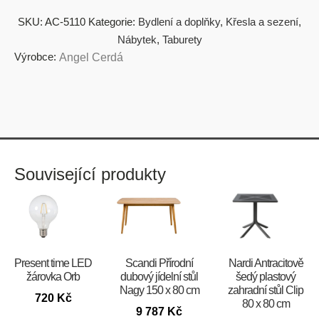
SKU:
AC-5110
Kategorie:
Bydlení a doplňky
,
Křesla a sezení
,
Nábytek
,
Taburety
Výrobce:
Angel Cerdá
Související produkty
Present time LED
Scandi Přírodní
Nardi Antracitově
žárovka Orb
dubový jídelní stůl
šedý plastový
Nagy 150 x 80 cm
zahradní stůl Clip
720
Kč
80 x 80 cm
9 787
Kč