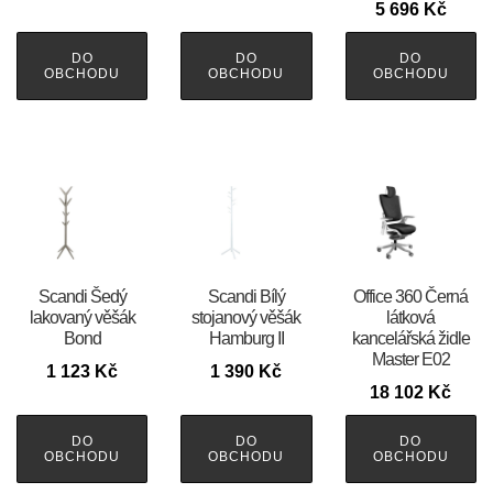
5 696
Kč
DO
DO
DO
OBCHODU
OBCHODU
OBCHODU
Scandi Šedý
Scandi Bílý
Office 360 Černá
lakovaný věšák
stojanový věšák
látková
Bond
Hamburg II
kancelářská židle
Master E02
1 123
Kč
1 390
Kč
18 102
Kč
DO
DO
DO
OBCHODU
OBCHODU
OBCHODU