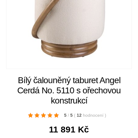
Bílý čalouněný taburet Angel
Cerdá No. 5110 s ořechovou
konstrukcí
5
/
5
(
12
hodnocení
)
11 891
Kč