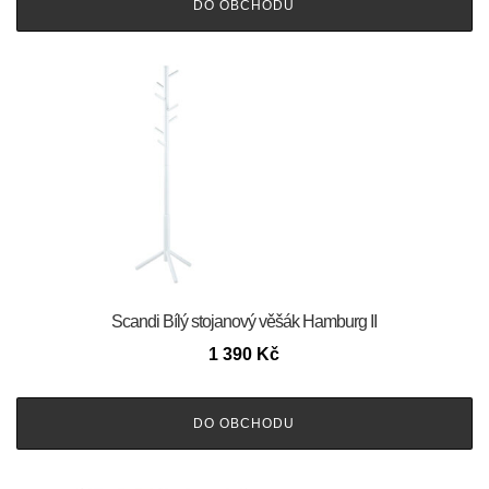
DO OBCHODU
Scandi Bílý stojanový věšák Hamburg II
1 390
Kč
DO OBCHODU