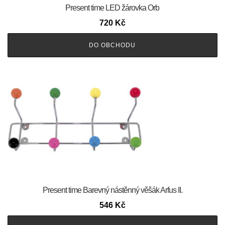
Present time LED žárovka Orb
720
Kč
DO OBCHODU
Present time Barevný nástěnný věšák Arfus II.
546
Kč