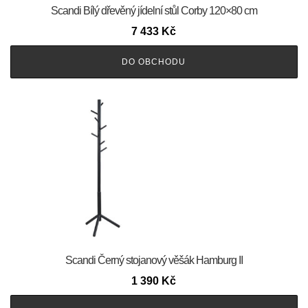
Scandi Bílý dřevěný jídelní stůl Corby 120×80 cm
7 433
Kč
DO OBCHODU
Scandi Černý stojanový věšák Hamburg II
1 390
Kč