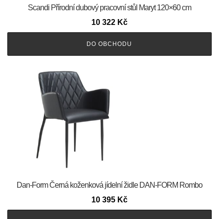
Scandi Přírodní dubový pracovní stůl Maryt 120×60 cm
10 322
Kč
DO OBCHODU
​​​​​Dan-Form Černá koženková jídelní židle DAN-FORM Rombo
10 395
Kč