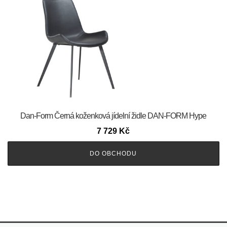
​​​​​Dan-Form Černá koženková jídelní židle DAN-FORM Hype
7 729
Kč
DO OBCHODU