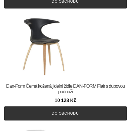
DO OBCHODU
​​​​​Dan-Form Černá kožená jídelní židle DAN-FORM Flair s dubovou
podnoží
10 128
Kč
DO OBCHODU