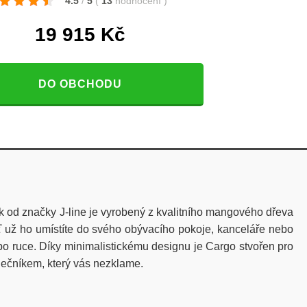
4.5
/
5
(
13
hodnocení
)
19 915
Kč
DO OBCHODU
lek od značky J-line je vyrobený z kvalitního mangového dřeva
Ať už ho umístíte do svého obývacího pokoje, kanceláře nebo
 po ruce. Díky minimalistickému designu je Cargo stvořen pro
olečníkem, který vás nezklame.