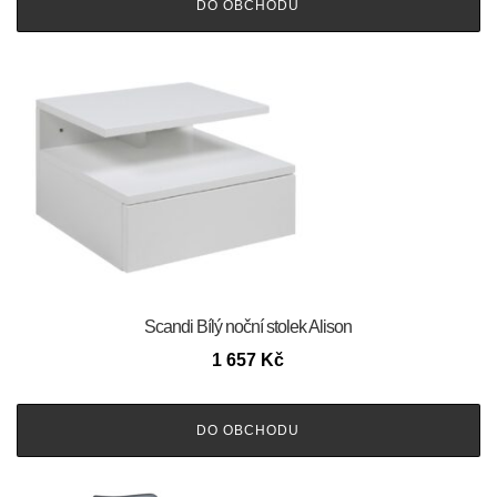
DO OBCHODU
Scandi Bílý noční stolek Alison
1 657
Kč
DO OBCHODU