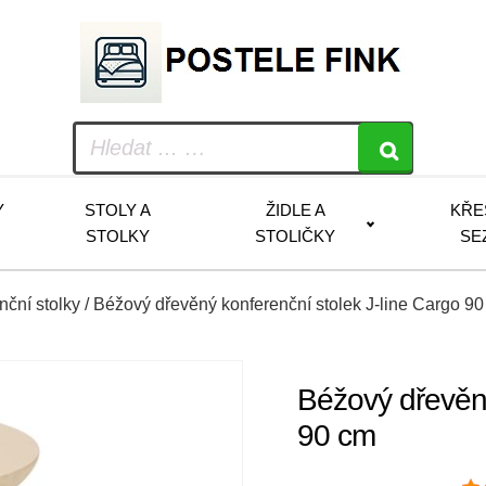
Y
STOLY A
ŽIDLE A
KŘE
STOLKY
STOLIČKY
SE
nční stolky
/ Béžový dřevěný konferenční stolek J-line Cargo 9
Béžový dřevěný
90 cm